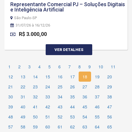
Representante Comercial PJ – Soluções Digitais
e Inteligência Artificial
São Paulo-SP
31/07/26 à 16/12/26
R$ 3.000,00
VER DETALHES
1
2
3
4
5
6
7
8
9
10
11
12
13
14
15
16
17
18
19
20
21
22
23
24
25
26
27
28
29
30
31
32
33
34
35
36
37
38
39
40
41
42
43
44
45
46
47
48
49
50
51
52
53
54
55
56
57
58
59
60
61
62
63
64
65