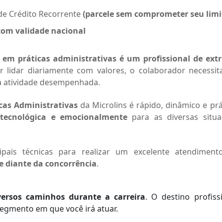
de Crédito Recorrente
(parcele sem comprometer seu limi
 com validade nacional
em práticas administrativas é um profissional de ext
or lidar diariamente com valores, o colaborador necessit
m a atividade desempenhada.
cas Administrativas
da Microlins é rápido, dinâmico e prá
 tecnológica e emocionalmente
para as diversas situa
ipais técnicas para realizar um excelente atendiment
e diante da concorrência
.
versos caminhos durante a carreira
. O destino profiss
egmento em que você irá atuar.