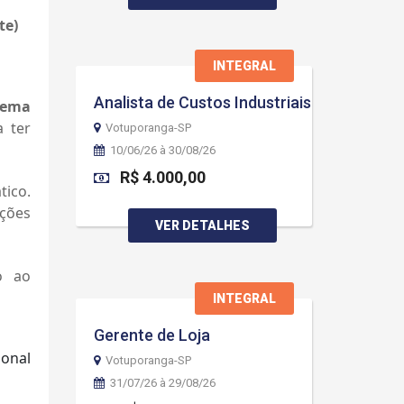
te)
INTEGRAL
Analista de Custos Industriais
rema
a ter
Votuporanga-SP
10/06/26 à 30/08/26
R$ 4.000,00
tico.
ções
VER DETALHES
o ao
INTEGRAL
Gerente de Loja
ional
Votuporanga-SP
31/07/26 à 29/08/26