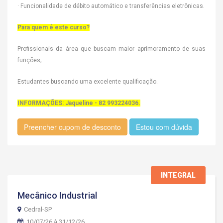
· Funcionalidade de débito automático e transferências eletrônicas.
Para quem é este curso?
Profissionais da área que buscam maior aprimoramento de suas
funções;
Estudantes buscando uma excelente qualificação.
INFORMAÇÕES: Jaqueline - 82 993224036.
Preencher cupom de desconto
Estou com dúvida
INTEGRAL
Mecânico Industrial
Cedral-SP
10/07/26 à 31/12/26