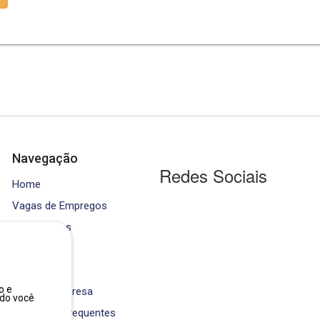
Navegação
Redes Sociais
Home
Vagas de Empregos
Contratados
Cursos
Equipe
o e
Área da Empresa
ndo você
Perguntas Frequentes