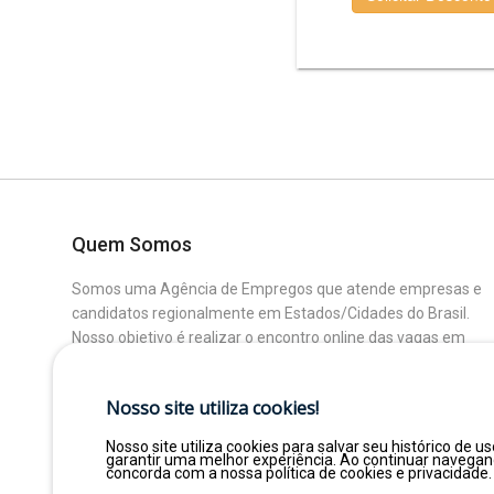
Quem Somos
Somos uma Agência de Empregos que atende empresas e
candidatos regionalmente em Estados/Cidades do Brasil.
Nosso objetivo é realizar o encontro online das vagas em
aberto das Empresas Parceiras com os Candidatos que
buscam uma colocação ou mudança de Área.
Nosso site utiliza cookies!
Nosso site utiliza cookies para salvar seu histórico de us
garantir uma melhor experiência. Ao continuar navega
concorda com a nossa política de cookies e privacidade.