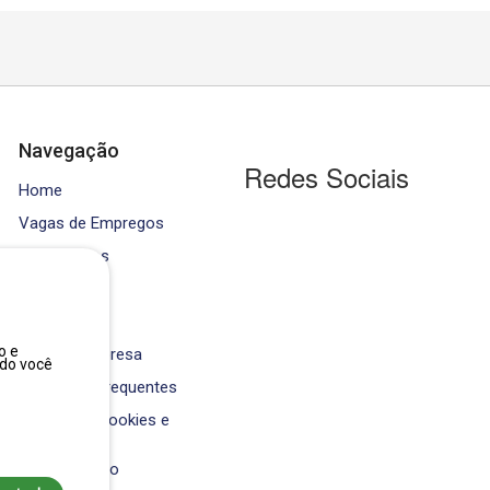
Navegação
Redes Sociais
Home
Vagas de Empregos
Contratados
Cursos
Equipe
o e
Área da Empresa
ndo você
Perguntas Frequentes
Política de Cookies e
Privacidade
Fale Conosco