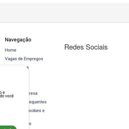
Navegação
Redes Sociais
Home
Vagas de Empregos
Contratados
Cursos
Equipe
o e
Área da Empresa
ndo você
Perguntas Frequentes
Política de Cookies e
Privacidade
Fale Conosco