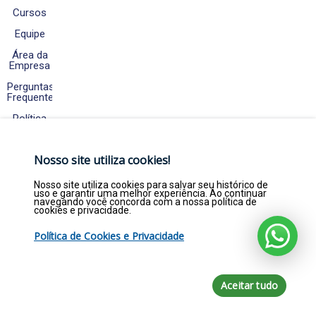
Cursos
Equipe
Área da
Empresa
Perguntas
Frequentes
Política
de
Cookies
e
Nosso site utiliza cookies!
Privacidade
Fale
Nosso site utiliza cookies para salvar seu histórico de
Conosco
uso e garantir uma melhor experiência. Ao continuar
navegando você concorda com a nossa política de
cookies e privacidade.
Política de Cookies e Privacidade
Copyright © 2026. Empregar Já Estágios e
Efetivos LTDA - CNPJ 22.369.844/0001-47 - Todos
direitos reservados por empregarja.com
Aceitar tudo