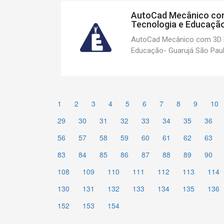
AutoCad Mecânico co
Tecnologia e Educação-
AutoCad Mecânico com 3D 
Educação- Guarujá São Paulo
1
2
3
4
5
6
7
8
9
10
29
30
31
32
33
34
35
36
56
57
58
59
60
61
62
63
83
84
85
86
87
88
89
90
108
109
110
111
112
113
114
130
131
132
133
134
135
136
152
153
154