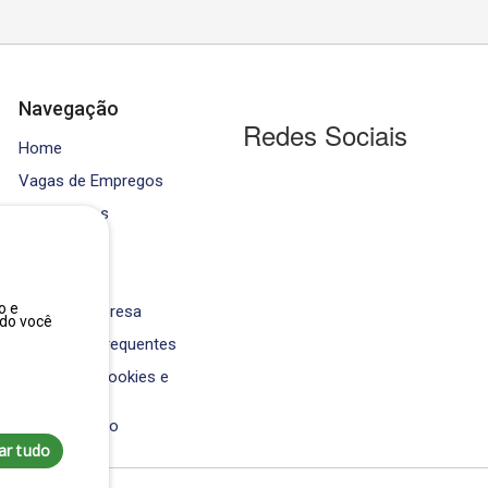
Navegação
Redes Sociais
Home
Vagas de Empregos
Contratados
Cursos
Equipe
o e
Área da Empresa
ndo você
Perguntas Frequentes
Política de Cookies e
Privacidade
Fale Conosco
ar tudo