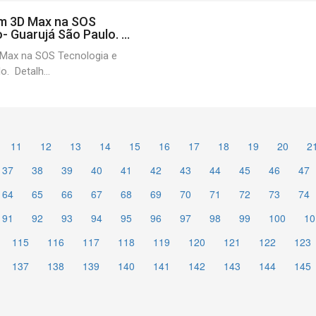
m 3D Max na SOS
 Guarujá São Paulo. ...
Max na SOS Tecnologia e
. Detalh...
11
12
13
14
15
16
17
18
19
20
2
37
38
39
40
41
42
43
44
45
46
47
64
65
66
67
68
69
70
71
72
73
74
91
92
93
94
95
96
97
98
99
100
10
115
116
117
118
119
120
121
122
123
137
138
139
140
141
142
143
144
145