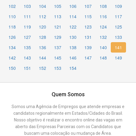
102
103
104
105
106
107
108
109
110
111
112
113
114
115
116
117
118
119
120
121
122
123
124
125
126
127
128
129
130
131
132
133
134
135
136
137
138
139
140
141
142
143
144
145
146
147
148
149
150
151
152
153
154
Quem Somos
Somos uma Agência de Empregos que atende empresas e
candidatos regionalmente em Estados/Cidades do Brasil.
Nosso objetivo é realizar o encontro online das vagas em
aberto das Empresas Parceiras com os Candidatos que
buscam uma colocação ou mudança de Área.