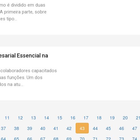
smo é dividido em duas
 A primeira parte, sobre
es tipo...
sarial Essencial na
 colaboradores capacitados
as funções. Um dos
os na atu...
11
12
13
14
15
16
17
18
19
20
2
37
38
39
40
41
42
43
44
45
46
47
64
65
66
67
68
69
70
71
72
73
74