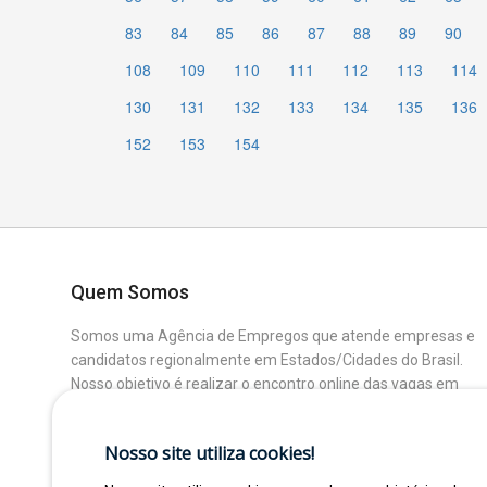
83
84
85
86
87
88
89
90
108
109
110
111
112
113
114
130
131
132
133
134
135
136
152
153
154
Quem Somos
Somos uma Agência de Empregos que atende empresas e
candidatos regionalmente em Estados/Cidades do Brasil.
Nosso objetivo é realizar o encontro online das vagas em
aberto das Empresas Parceiras com os Candidatos que
buscam uma colocação ou mudança de Área.
Nosso site utiliza cookies!