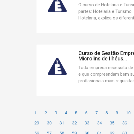
O curso de Hotelaria e Turi
partes: Hotelaria e Turismo.
Hotelaria, explica os diferent
Curso de Gestão Empre
Microlins de Ilhéus...
Toda empresa necessita de
e que compreendam bem su
profissionais mais requisitad
1
2
3
4
5
6
7
8
9
10
29
30
31
32
33
34
35
36
56
57
58
59
60
61
62
63