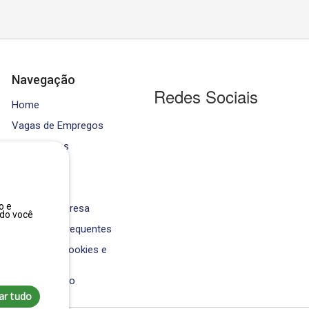
Navegação
Redes Sociais
Home
Vagas de Empregos
Contratados
Cursos
Equipe
o e
Área da Empresa
ndo você
Perguntas Frequentes
Política de Cookies e
Privacidade
Fale Conosco
ar tudo