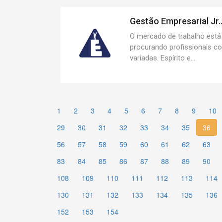
Gestão Empresarial Jr..
O mercado de trabalho está
procurando profissionais c
variadas. Espírito e...
1
2
3
4
5
6
7
8
9
10
29
30
31
32
33
34
35
36
56
57
58
59
60
61
62
63
83
84
85
86
87
88
89
90
108
109
110
111
112
113
114
130
131
132
133
134
135
136
152
153
154