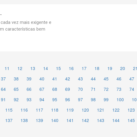
.
 cada vez mais exigente e
om características bem
11
12
13
14
15
16
17
18
19
20
2
37
38
39
40
41
42
43
44
45
46
47
64
65
66
67
68
69
70
71
72
73
74
91
92
93
94
95
96
97
98
99
100
10
115
116
117
118
119
120
121
122
123
137
138
139
140
141
142
143
144
145