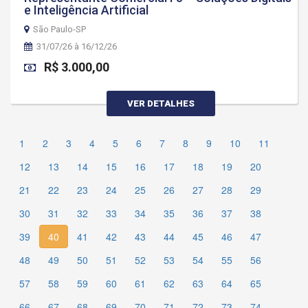
e Inteligência Artificial
São Paulo-SP
31/07/26 à 16/12/26
R$ 3.000,00
VER DETALHES
1
2
3
4
5
6
7
8
9
10
11
12
13
14
15
16
17
18
19
20
21
22
23
24
25
26
27
28
29
30
31
32
33
34
35
36
37
38
39
40
41
42
43
44
45
46
47
48
49
50
51
52
53
54
55
56
57
58
59
60
61
62
63
64
65
66
67
68
69
70
71
72
73
74