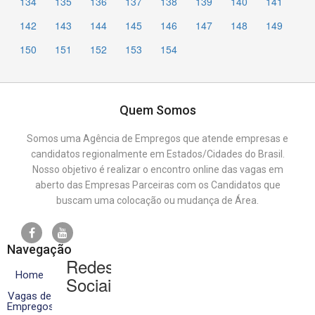
134
135
136
137
138
139
140
141
142
143
144
145
146
147
148
149
150
151
152
153
154
Quem Somos
Somos uma Agência de Empregos que atende empresas e
candidatos regionalmente em Estados/Cidades do Brasil.
Nosso objetivo é realizar o encontro online das vagas em
aberto das Empresas Parceiras com os Candidatos que
buscam uma colocação ou mudança de Área.
Navegação
Redes
Home
Sociais
Vagas de
Empregos